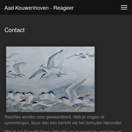
Aad Kouwenhoven - Reageer
Tog
navi
Contact
Reacties worden zeer gewaardeerd. Heb je vragen of
opmerkingen, stuur dan een bericht via het formulier hieronder.
Wat je invult wordt alleen gebruikt om je reactie te versturen en