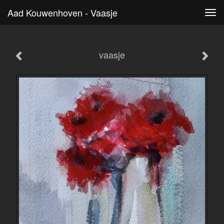
Aad Kouwenhoven - Vaasje
Tog
navi
vaasje