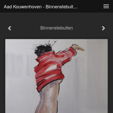
Aad Kouwenhoven - Binnenstebuiten
Tog
navi
Binnenstebuiten